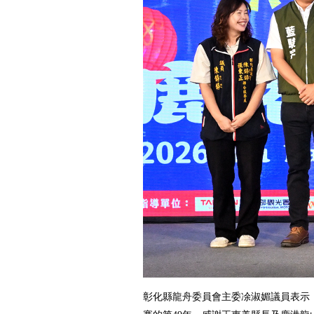
彰化縣龍舟委員會主委凃淑媚議員表示