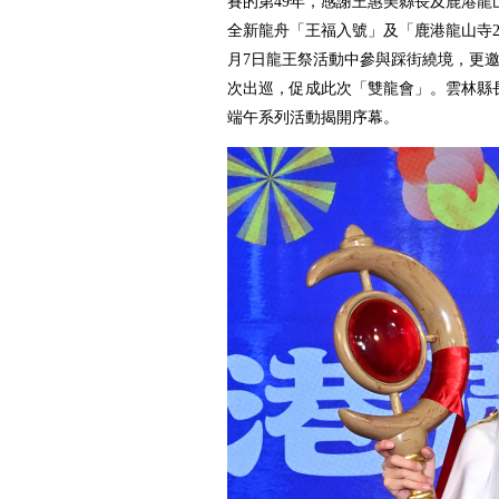
賽的第49年，感謝王惠美縣長及鹿港龍
全新龍舟「王福入號」及「鹿港龍山寺2
月7日龍王祭活動中參與踩街繞境，更
次出巡，促成此次「雙龍會」。雲林縣
端午系列活動揭開序幕。