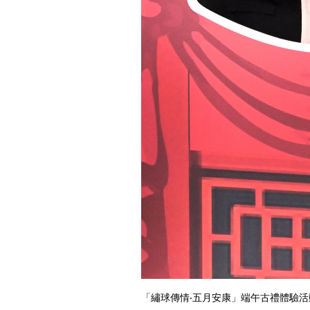
「繡球傳情‧五月安康」端午古禮體驗