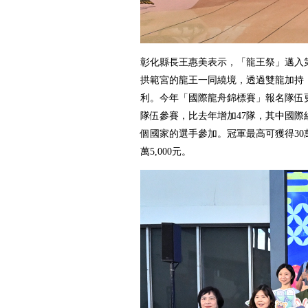
彰化縣長王惠美表示，「龍王祭」邁入第
拱範宮的龍王一同繞境，透過雙龍加持
利。今年「國際龍舟錦標賽」報名隊伍更
隊伍參賽，比去年增加47隊，其中國際組
個國家的選手參加。冠軍最高可獲得30
萬5,000元。