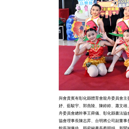
與會貴賓有彰化縣體育會龍舟委員會主
妤、藍駿宇、郭燕陵、陳銌銌、蕭文雄
舟委員會總幹事王舜儀、彰化縣書法協
協會理事長陳志昇、台明將公司副董事
館長謝佩伶、縣府秘書長蔡明娟、新聞