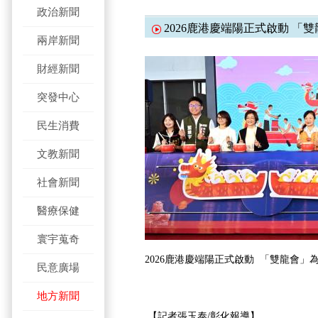
政治新聞
2026鹿港慶端陽正式啟動 「
兩岸新聞
財經新聞
突發中心
民生消費
文教新聞
社會新聞
醫療保健
寰宇蒐奇
2026鹿港慶端陽正式啟動 「雙龍會」
民意廣場
地方新聞
【記者張玉泰/彰化報導】