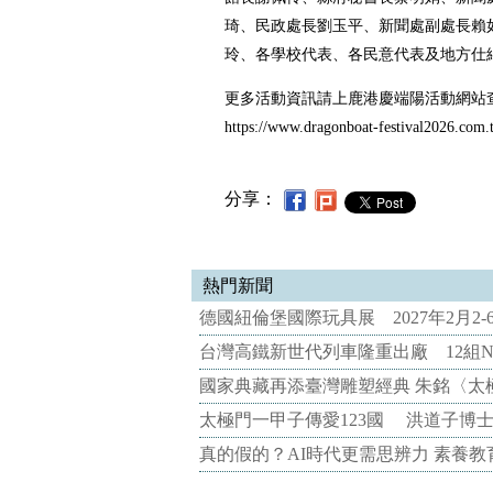
琦、民政處長劉玉平、新聞處副處長賴
玲、各學校代表、各民意代表及地方仕
更多活動資訊請上鹿港慶端陽活動網站
https://www.dragonboat-festival2026.com.
分享：
熱門新聞
德國紐倫堡國際玩具展 2027年2月2
台灣高鐵新世代列車隆重出廠 12組N
國家典藏再添臺灣雕塑經典 朱銘〈太
太極門一甲子傳愛123國 洪道子博
真的假的？AI時代更需思辨力 素養