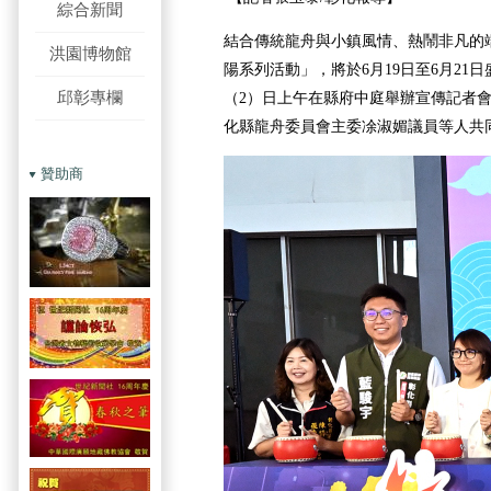
綜合新聞
結合傳統龍舟與小鎮風情、熱鬧非凡的端
洪園博物館
陽系列活動」，將於6月19日至6月21
邱彰專欄
（2）日上午在縣府中庭舉辦宣傳記者
化縣龍舟委員會主委凃淑媚議員等人共
贊助商