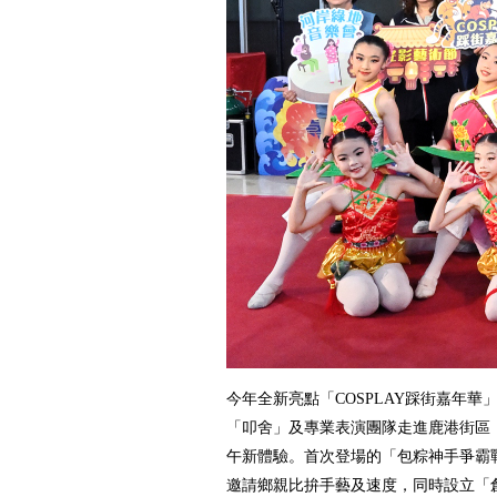
今年全新亮點「COSPLAY踩街嘉年華」
「叩舍」及專業表演團隊走進鹿港街區
午新體驗。首次登場的「包粽神手爭霸
邀請鄉親比拚手藝及速度，同時設立「