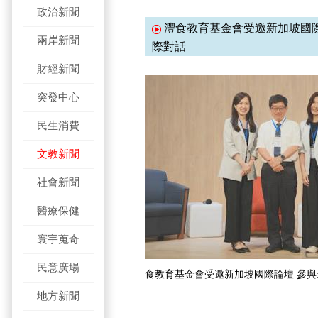
政治新聞
灃食教育基金會受邀新加坡國際
兩岸新聞
際對話
財經新聞
突發中心
民生消費
文教新聞
社會新聞
醫療保健
寰宇蒐奇
民意廣場
食教育基金會受邀新加坡國際論壇 參
地方新聞