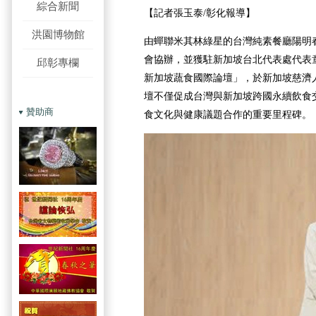
綜合新聞
【記者張玉泰/彰化報導】
洪園博物館
由蟬聯米其林綠星的台灣純素餐廳陽明
會協辦，並獲駐新加坡台北代表處代表童
邱彰專欄
新加坡蔬食國際論壇」，於新加坡慈濟
壇不僅促成台灣與新加坡跨國永續飲食
贊助商
食文化與健康議題合作的重要里程碑。