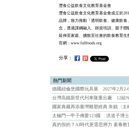
灃食公益飲食文化教育基金會
灃食公益飲食文化教育基金會成立於20
品牌，致力推動「透明飲食、健康飲食
念，透過課綱融入、師資培訓、親子體
延伸至家庭、擴散至社會的飲食教育生
官網：www.fullfoods.org
分享：
熱門新聞
德國紐倫堡國際玩具展 2027年2月2
台灣高鐵新世代列車隆重出廠 12組N
國家典藏再添臺灣雕塑經典 朱銘〈太
太極門一甲子傳愛123國 洪道子博
真的假的？AI時代更需思辨力 素養