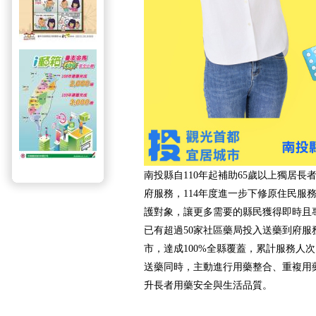
南投縣自110年起補助65歲以上獨居
府服務，114年度進一步下修原住民服
護對象，讓更多需要的縣民獲得即時且
已有超過50家社區藥局投入送藥到府服
市，達成100%全縣覆蓋，累計服務人次已
送藥同時，主動進行用藥整合、重複用
升長者用藥安全與生活品質。