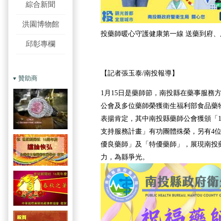
綜合新聞
洪園博物館
投藥師暖心守護健康第一線 送藥到府
邱彰專欄
【記者張玉泰/南投報導】
贊助商
1月15日是藥師節，南投縣在藥事服務
公會及多位藥師榮獲衛生福利部食品藥
表揚肯定，其中南投縣藥師公會獲頒「1
支持服務計畫」有功團體殊榮，另有4位
優良藥師」及「特優藥師」，展現南投
力，為縣爭光。