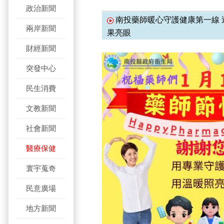
政治新聞
南投藥師暖心守護健康第一線 
兩岸新聞
果亮眼
財經新聞
突發中心
民生消費
文教新聞
社會新聞
醫療保健
寰宇蒐奇
民意廣場
地方新聞