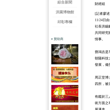
綜合新聞
財經組
洪園博物館
[記者廖述
11/2
邱彰專欄
社長洪錫
共同研究
贊助商
情事。
鄧鴻吉是
朝陽科技
發展，備
周正堂博
四所，被
有鑑於三
術方面之
展邁進。