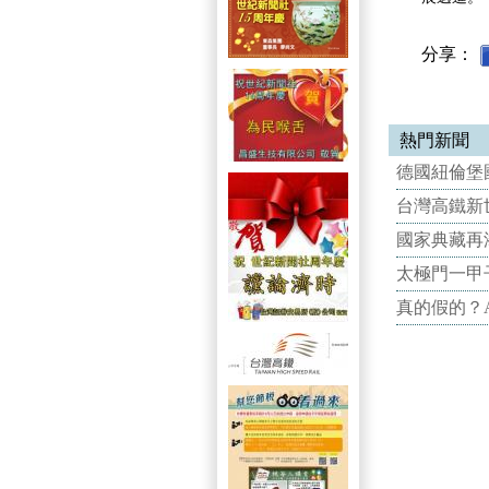
分享：
熱門新聞
德國紐倫堡國
台灣高鐵新世
國家典藏再
太極門一甲
真的假的？