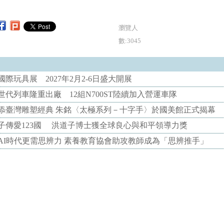
瀏覽人
數:3045
際玩具展 2027年2月2-6日盛大開展
代列車隆重出廠 12組N700ST陸續加入營運車隊
添臺灣雕塑經典 朱銘〈太極系列－十字手〉於國美館正式揭幕
子傳愛123國 洪道子博士獲全球良心與和平領導力獎
AI時代更需思辨力 素養教育協會助攻教師成為「思辨推手」