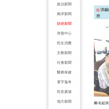
政治新聞
洪錫
兩岸新聞
所
財經新聞
突發中心
民生消費
文教新聞
社會新聞
醫療保健
寰宇蒐奇
民意廣場
地方新聞
圖/右起