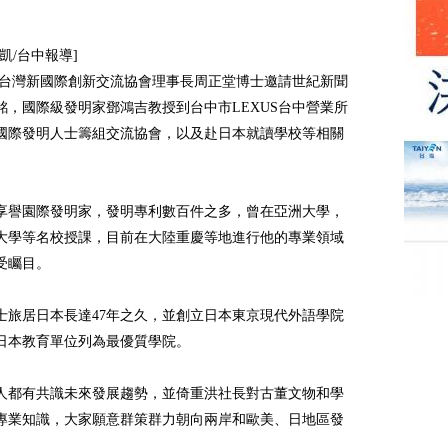
凱/台中報導]
4日由台灣新國際創新交流協會理事長周正堂博士邀請世紀新聞
銘，國際級發明家鄧鴻吉教授到台中市LEXUS台中營業所
國際發明人士籌組交流協會，以及赴日本就讀學校等相關
享譽園際發明家，發明專利數百件之多，曾在亞洲大學，
大學等名校授課，目前在大陸重慶等地進行他的專業領域
受矚目。
士旅居日本長達47年之久，並創立日本東京現代外語學院
日本教育單位列為最優質學院。
人都有共識未來發展趨勢，並倚重洪社長對古董文物和學
專業知識，大家願意群策群力朝向兩岸和歐美、日地區發