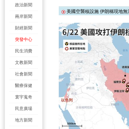
政治新聞
美國空襲核設施 伊朗稱現地無
兩岸新聞
財經新聞
突發中心
民生消費
文教新聞
社會新聞
醫療保健
寰宇蒐奇
民意廣場
地方新聞