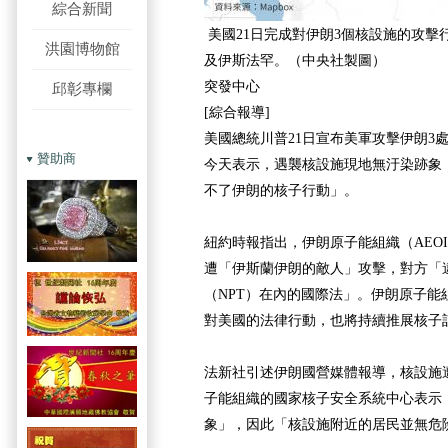
綜合新聞
美國21日完成對伊朗3個核設施的攻擊
洪園博物館
及伊斯法罕。（中央社製圖）
突發中心
邱彰專欄
[綜合報導]
美國總統川普21日宣布美軍攻擊伊朗3
贊助商
今天表示，遇襲核設施現地無汙染跡象
不了伊朗的核子行動」。
紐約時報指出，伊朗原子能組織（AEO
遭「伊斯蘭伊朗的敵人」攻擊，對方「
（NPT）在內的國際法」。伊朗原子能
對美國的法律行動，也將持續推展核子
法新社引述伊朗國營媒體報導，核設施
子能組織的國家核子安全系統中心表示
象」，因此「核設施附近的居民並無危