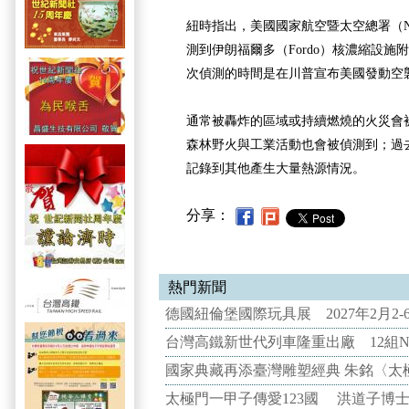
紐時指出，美國國家航空暨太空總署（N
測到伊朗福爾多（Fordo）核濃縮設施
次偵測的時間是在川普宣布美國發動空襲
通常被轟炸的區域或持續燃燒的火災會
森林野火與工業活動也會被偵測到；過
記錄到其他產生大量熱源情況。
分享：
熱門新聞
德國紐倫堡國際玩具展 2027年2月2
台灣高鐵新世代列車隆重出廠 12組N
國家典藏再添臺灣雕塑經典 朱銘〈太
太極門一甲子傳愛123國 洪道子博