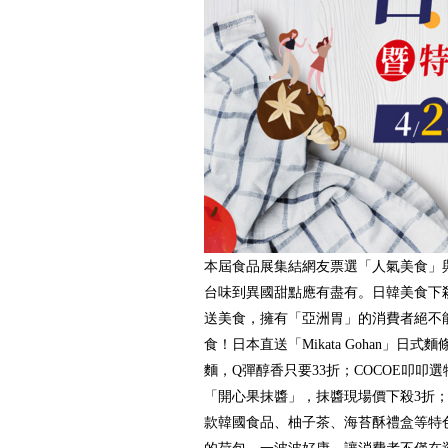
本屆食品展集結網友票選「人氣美食」
台味到異國甜點應有盡有。日韓美食下殺
送美食，擁有「亞洲胃」的消費者絕不
食！日本直送「Mikata Gohan」日
麵，Q彈醇香只要33折；COCOE叩叩
「開心果抹醬」，抹醬現場價下殺3折
款韓國食品、柚子茶、海苔酥禮盒等特