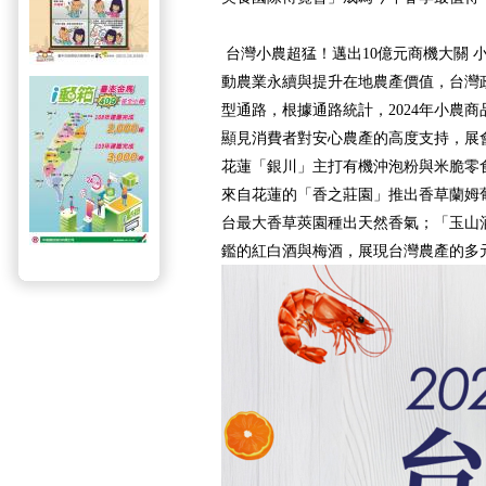
台灣小農超猛！邁出10億元商機大關 
動農業永續與提升在地農產價值，台灣
型通路，根據通路統計，2024年小農商
顯見消費者對安心農產的高度支持，展
花蓮「銀川」主打有機沖泡粉與米脆零
來自花蓮的「香之莊園」推出香草蘭姆
台最大香草莢園種出天然香氣；「玉山酒
鑑的紅白酒與梅酒，展現台灣農產的多