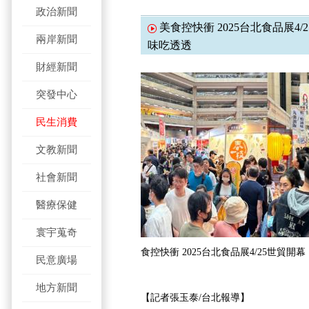
政治新聞
美食控快衝 2025台北食品展4
兩岸新聞
味吃透透
財經新聞
突發中心
民生消費
文教新聞
社會新聞
醫療保健
寰宇蒐奇
食控快衝 2025台北食品展4/25世貿
民意廣場
地方新聞
【記者張玉泰/台北報導】