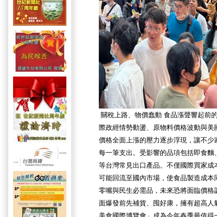
關稅上路、物價蠢動 食品漲聲響起前
際政經情勢動盪、原物料價格波動與美
價格全面上漲的壓力逐步浮現，讓不少
每一筆支出。受影響的品項包括即食麵
等台灣常見出口產品。不僅國際買家成
可能回流至國內市場，使食品製造成本
零嘴與民生必需品，未來恐將面臨價格
面爆發前先補貨、囤好康，擁有超高人氣的
美食國際博覽會」成為今年春季最值得