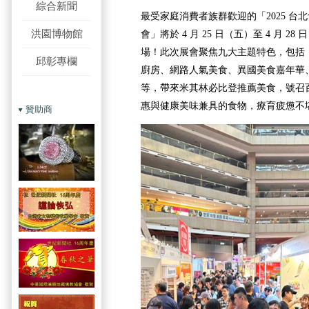
綜合新聞
最受家庭消費者族群歡迎的「2025 台
洪園博物館
會」將於 4 月 25 日（五）至 4 月 
場！此次展會聚焦九大主題特色，包括
邱彰專欄
廚房、網路人氣美食、異國美食嘉年華
等，帶來米其林必比登推薦美食，號召
惠與健康美味兼具的食物，療育疲憊不
贊助商