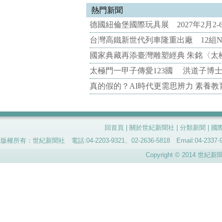
熱門新聞
德國紐倫堡國際玩具展 2027年2月2
台灣高鐵新世代列車隆重出廠 12組N
國家典藏再添臺灣雕塑經典 朱銘〈太
太極門一甲子傳愛123國 洪道子博
真的假的？AI時代更需思辨力 素養
回首頁
|
關於世紀新聞社
|
分類新聞
|
國
版權所有：世紀新聞社 電話:04-2203-9321、02-2636-5818 Email:04-
Copyright © 2014 世紀新聞社