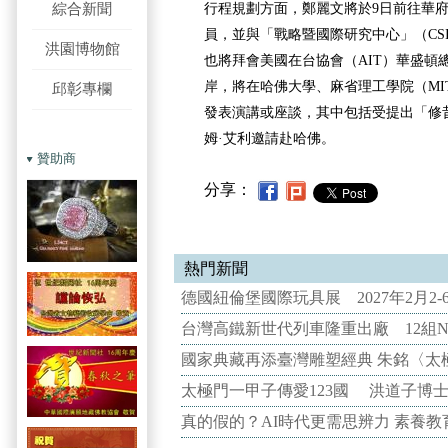
綜合新聞
行程規劃方面，鄭麗文將於9日前往華
員，並與「戰略暨國際研究中心」（CS
洪園博物館
也將拜會美國在台協會（AIT）華盛頓
岸，將在哈佛大學、麻省理工學院（MI
邱彰專欄
發表演講或座談，其中包括受提出「修
姆·艾利邀請赴哈佛。
贊助商
分享：
熱門新聞
德國紐倫堡國際玩具展 2027年2月2
台灣高鐵新世代列車隆重出廠 12組N
國家典藏再添臺灣雕塑經典 朱銘〈太
太極門一甲子傳愛123國 洪道子博
真的假的？AI時代更需思辨力 素養