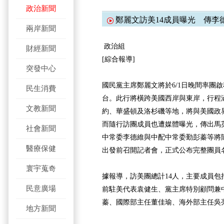
政治新聞
鄭麗文訪美14成員曝光 傳李
兩岸新聞
政治組
財經新聞
[綜合報導]
突發中心
國民黨主席鄭麗文將於6/1日晚間率團啟
民生消費
台。此行將橫跨美國西岸與東岸，行程
文教新聞
約、華盛頓及洛杉磯等地，將與美國政
而隨行訪團成員也遭媒體曝光，傳出馬
社會新聞
中常委李德維與中配中常委勤彭蓁等將
醫療保健
出發前召開記者會，正式公布完整團員
寰宇蒐奇
據報導，訪美團總計14人，主要成員包
民意廣場
前駐美代表袁健生、黨主席特別顧問兼
蓁、國際部主任董佳瑜、海外部主任吳
地方新聞