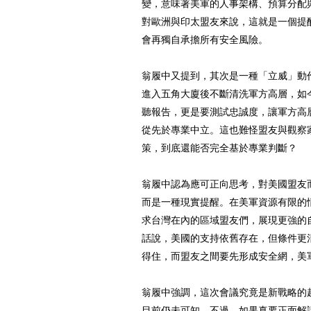
變，意味著美軍的人事架構、預算分配
對歐洲與印太盟友來說，這就是一個提
會再獨自承擔所有安全風險。
翁履中又提到，其次是一種「立威」動
進入五角大廈後不斷清洗軍方高層，如
聽報告，更是要測試忠誠度，讓軍方高
從先於專業中立。這也難怪盟友與觀察
策，到底還能否完全基於專業判斷？
翁履中認為應可正向思考，對美國盟友
而是一種現實提醒。在美軍資源有限的
求台灣在內的區域盟友們，展現更強的
話說，美國的支持依舊存在，但條件更
得住，而盟友之間要先形成安全網，美
翁履中強調，這次會議究竟是新戰略的
目前仍未可知。不過，如果真要正面解