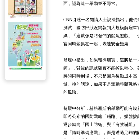
面，認為這一舉動並不尋常。
CNN引述一名知情人士說法指出，他
測試、國防部狀況簡報到大規模解雇軍
媒，「這就像是將領們的魷魚遊戲」，
官同時聚集在一起，表達安全疑慮
翁履中指出，如果報導屬實，這將是一
師」，背後的訊號確實不能掉以輕心。
將領同時到場，不只是因為後勤成本高
鏈。換句話說，如果不是牽動整體戰略
的風險。
翁履中分析，赫格塞斯的舉動可能有幾
即將公布的國防戰略「鋪路」。媒體披
逐步轉向「國土防衛」與「有效嚇阻」
是「隨時準備應戰」，而是透過足夠的