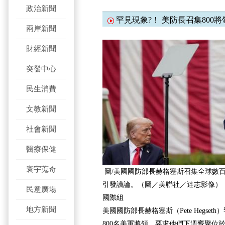
政治新聞
罕見現象?！ 美防長召集800
兩岸新聞
財經新聞
突發中心
民生消費
文教新聞
社會新聞
醫療保健
寰宇蒐奇
圖/美國國防部長赫格塞斯召集全球數
引發議論。（圖／美聯社／達志影像）
民意廣場
國際組
地方新聞
美國國防部長赫格塞斯（Pete Hegse
800名美軍將領，要求他們下週齊聚位