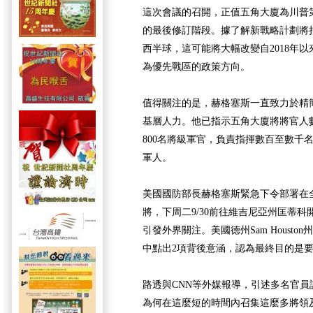
這次會議的召開，正值五角大廈為川普
的最後修訂階段。據了解新戰略計劃將
西半球，這可能將大幅改變自2018年
為優先戰區的政策方向。
值得關注的是，赫格塞斯一直致力於精
基層人力。他已指示五角大廈將將官人數
800名將級軍官，負責指揮數百至數千
軍人。
美國國防部長赫格塞斯緊急下令部署在
將，下周二9/30前往維吉尼亞州匡蒂
引發外界關注。美國德州Sam Houst
中點出2項背後意涵，認為最終目的是
路透與CNN等外媒報導，引述多名官
為何在這麼短的時間內召集這麼多將領