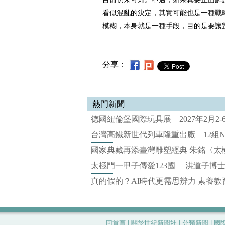
看似混亂的決定，其實可能也是一種戰
模糊，本身就是一種手段，目的是要讓
分享：
熱門新聞
德國紐倫堡國際玩具展 2027年2月2
台灣高鐵新世代列車隆重出廠 12組N
國家典藏再添臺灣雕塑經典 朱銘〈太
太極門一甲子傳愛123國 洪道子博
真的假的？AI時代更需思辨力 素養
回首頁
|
關於世紀新聞社
|
分類新聞
|
國