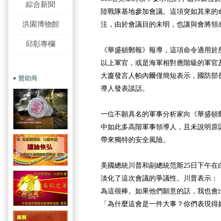
綜合新聞
陸戰隊基地參加會議。這項突如其來的
洪園博物館
注，由於會議目的未明，也讓與會將領
邱彰專欄
《華盛頓郵報》報導，這項命令適用於
以上軍官，或是海軍相對應階級的軍官
大廈發言人帕內爾僅簡短表示，國防部
贊助商
導人發表談話。
一位不願具名的軍事分析家向《華盛頓
中如此多高階軍事領導人，且未說明原
帶來獨特的安全風險。
美國總統川普和副總統范斯25日下午在
淡化了這次會議的爭議性。川普表示：
為這很棒。如果他們願意的話，我也會
「為什麼這會是一件大事？你們表現得