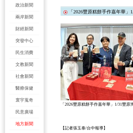
政治新聞
「2026豐原糕餅手作嘉年華」1
兩岸新聞
財經新聞
突發中心
民生消費
文教新聞
社會新聞
醫療保健
寰宇蒐奇
「2026豐原糕餅手作嘉年華」1/31豐
民意廣場
地方新聞
【記者張玉泰/台中報導】