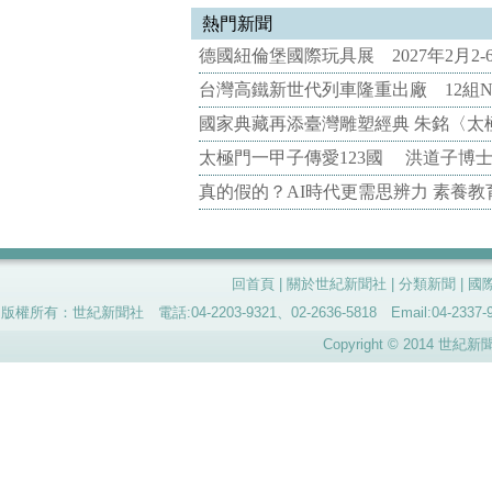
熱門新聞
德國紐倫堡國際玩具展 2027年2月2
台灣高鐵新世代列車隆重出廠 12組N
國家典藏再添臺灣雕塑經典 朱銘〈太
太極門一甲子傳愛123國 洪道子博
真的假的？AI時代更需思辨力 素養
回首頁
|
關於世紀新聞社
|
分類新聞
|
國
版權所有：世紀新聞社 電話:04-2203-9321、02-2636-5818 Email:04-
Copyright © 2014 世紀新聞社