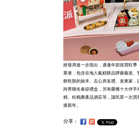
經發局進一步指出，適逢年節採買旺季，
業者，包含在地人氣糕餅品牌薔薇派、
餅乾類的旅禾、左心房友禮、老東家，
跨界聯名春節禮盒，另有榮獲十大伴手
精、松鶴農產品酒莊等，讓民眾一次買
接新年。
分享：