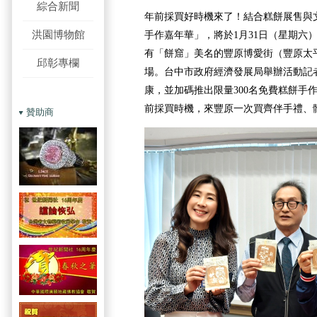
綜合新聞
年前採買好時機來了！結合糕餅展售與文
洪園博物館
手作嘉年華」，將於1月31日（星期六
有「餅窟」美名的豐原博愛街（豐原太
邱彰專欄
場。台中市政府經濟發展局舉辦活動記
康，並加碼推出限量300名免費糕餅手作
前採買時機，來豐原一次買齊伴手禮、
贊助商