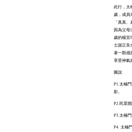
此行，太
歲，成員
「真真、
因為父母
歲的楊宜
士謝正良
著一顆感
享受神氣
圖說
:
P1.
太極門
影。
P2.民眾
P3.
太極門
P4.
太極門