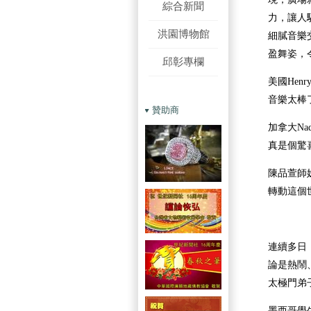
綜合新聞
力，讓人
洪園博物館
細膩音樂
盈舞姿，
邱彰專欄
美國He
音樂太棒
贊助商
加拿大Na
真是個驚
陳品萱師
轉動這個
連續多日
論是熱鬧
太極門弟
墨西哥學