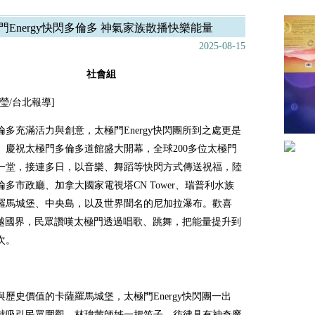
門Energy快閃多倫多 神氣家族散播快樂能量
2025-08-15
社會組
瑩/台北報導]
倫多充滿活力與創意，太極門
Energy
快閃團所到之處更是
。慶祝太極門多倫多道館盛大開幕，全球
200
多位太極門
一堂，接連多日，以音樂、舞蹈等快閃方式傳送祝福，陸
倫多市政廳、加拿大國家電視塔
CN Tower
、瑞普利水族
羅馬城堡、中央島，以及世界聞名的尼加拉瀑布。歡喜
越國界，民眾讚嘆太極門透過唱歌、跳舞，把能量提升到
次。
與歷史價值的卡薩羅馬城堡，太極門
Energy
快閃團一出
就吸引民眾圍觀，林瑋茜師姊一把笛子，彷彿具有神奇魔