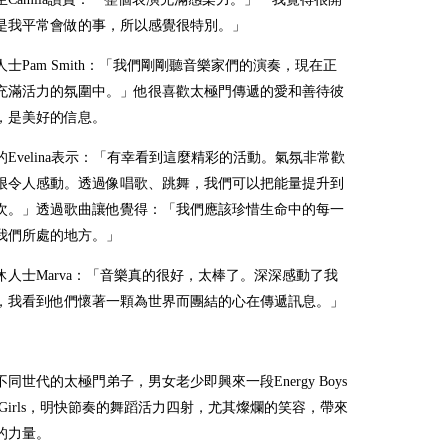
是我平常會做的事，所以感覺很特別。」
人士
Pam Smith
：「我們剛剛聽音樂家們的演奏，現在正
充滿活力的氛圍中。」他很喜歡太極門傳遞的愛和善待彼
，是美好的信息。
的
Evelina
表示：「有幸看到這麼精彩的活動。氣氛非常歡
很令人感動。透過像唱歌、跳舞，我們可以把能量提升到
次。」透過歌曲讓他覺得：「我們應該珍惜生命中的每一
我們所處的地方。」
休人士
Marva
：「音樂真的很好，太棒了。深深感動了我
，我看到他們懷著一顆為世界而團結的心在傳遞訊息。」
不同世代的太極門弟子，男女老少即興來一段
Energy Boys
Girls
，明快節奏的舞蹈活力四射，尤其燦爛的笑容，帶來
的力量。