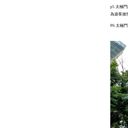
p5.太
為遊客搶
P6.太極