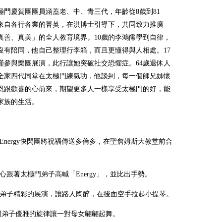
極門慶賀團團員涵蓋老、中、青三代，年齡從
8
歲到
81
來自各行各業的菁英，在洪博士引導下，共同致力推廣
真善、真美」的全人教育境界。
10
歲的李鴻儒學到自律，
沒有陪同，他自己整理行李箱，而且更懂得與人相處。17
瑾參與樂團展演，此行讓她突破社交恐懼症。
64
歲退休人
全家四代同堂在太極門練氣功，他談到，每一個師兄姊懷
恩跟歡喜的心前來，期望更多人一樣享受太極門的好，能
家族的生活。
Energy
快閃團將祝福傳送多倫多，在聖詹姆斯大教堂前合
開心跟著太極門弟子高喊「Energy」，並比出手勢。
弟子精彩的展演，讓路人陶醉，在後面空手拉起小提琴。
弟子優雅的旋律讓一對母女翩翩起舞。