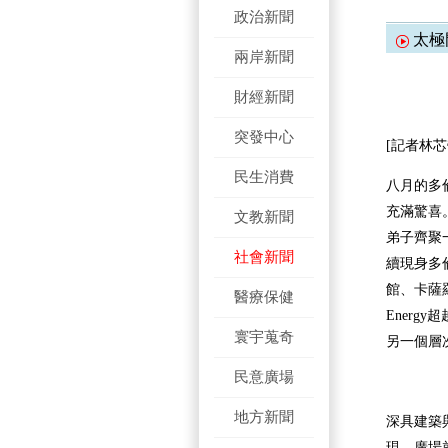
政治新聞
太極
兩岸新聞
財經新聞
突發中心
[記者林芯
民生消費
八月的多
充滿驚喜
文教新聞
弟子齊聚
社會新聞
續現身多
館、卡薩
醫療保健
Energy
超
寰宇蒐奇
另一個層
民意廣場
地方新聞
深具建築
現，廣場