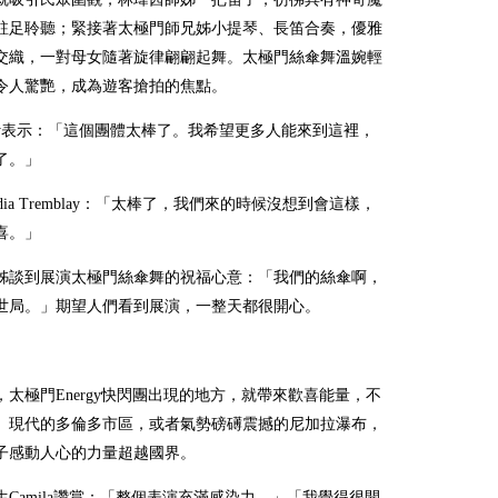
駐足聆聽；緊接著太極門師兄姊小提琴、長笛合奏，優雅
交織，一對母女隨著旋律翩翩起舞。太極門絲傘舞溫婉輕
令人驚艷，成為遊客搶拍的焦點。
nry表示：「這個團體太棒了。我希望更多人能來到這裡，
了。」
dia Tremblay：「太棒了，我們來的時候沒想到會這樣，
喜。」
姊談到展演太極門絲傘舞的祝福心意：「我們的絲傘啊，
世局。」期望人們看到展演，一整天都很開心。
，太極門
Energy
快閃團出現的地方，就帶來歡喜能量，不
、現代的多倫多市區，或者氣勢磅礡震撼的尼加拉瀑布，
子感動人心的力量超越國界。
生
Camila
讚賞：「整個表演充滿感染力。」「我覺得很開