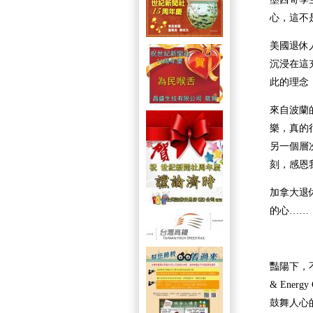
心，這不
美國退休
沉浸在這
此的理念
來自波蘭
樂，真的
另一個層
刻，感恩
加拿大退
的心
……
豔陽下，
& Energy 
鼓舞人心