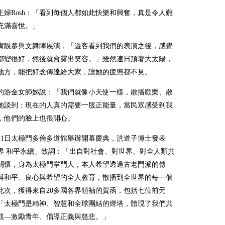
主婦
Rosh
：「看到每個人都如此快樂和興奮，真是令人難
充滿喜悅。」
李宥靚參與文舞陣展演，「遊客看到我們的表演之後，感覺
都變很好，然後就會露出笑容。」雖然連日頂著大太陽，
地方，能把好念傳達給大家，讓她的疲憊都不見。
的游金女師姊說：「我們就像小天使一樣，散播歡樂、散
她談到：現在的人真的需要一股正能量，當民眾感受到我
，他們的臉上也很開心。
月
1
日太極門多倫多道館舉辦開幕慶典，洪道子博士發表
界 和平永續」致詞：「出自對社會、對世界、對全人類共
關懷，身為太極門掌門人，本人希望透過古老門派的傳
與和平、良心與希望的全人教育，散播到全世界的每一個
此次，獲得來自
20
多國各界領袖的賀函，包括七位前元
「太極門是精神、智慧和全球團結的燈塔，體現了我們共
觀—激勵青年、倡導正義與慈悲。」