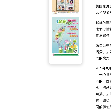
美國家庭
以招架又
19歲的
他們心情
走過很多
來自台中
播愛。」
們的快樂
2025年
8
「一心世
有的一份
承，將愛
角落。」
首，讚揚
同的價值