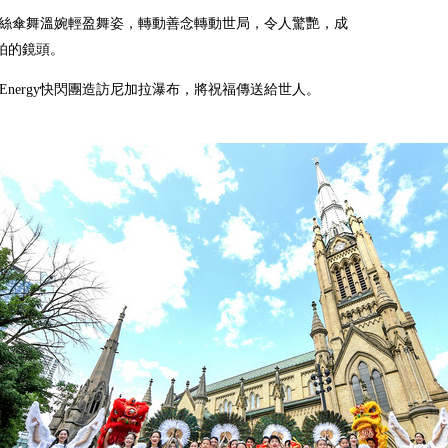
極門絲傘舞溫婉輕盈舞姿，轉動善念轉動世局，令人驚艷，成
拍的鏡頭。
門Energy快閃團造訪尼加拉瀑布，將祝福傳送給世人。