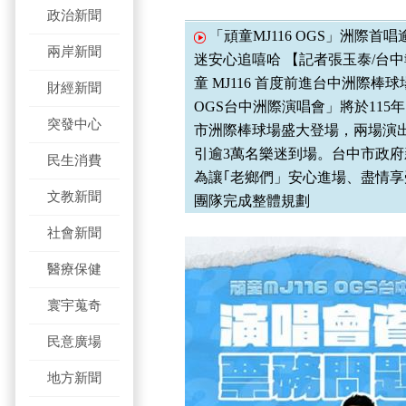
政治新聞
「頑童MJ116 OGS」洲際首
兩岸新聞
迷安心追嘻哈 【記者張玉泰/台
童 MJ116 首度前進台中洲際棒球
財經新聞
OGS台中洲際演唱會」將於115年
突發中心
市洲際棒球場盛大登場，兩場演
引逾3萬名樂迷到場。台中市政
民生消費
為讓｢老鄉們」安心進場、盡情
文教新聞
團隊完成整體規劃
社會新聞
醫療保健
寰宇蒐奇
民意廣場
地方新聞