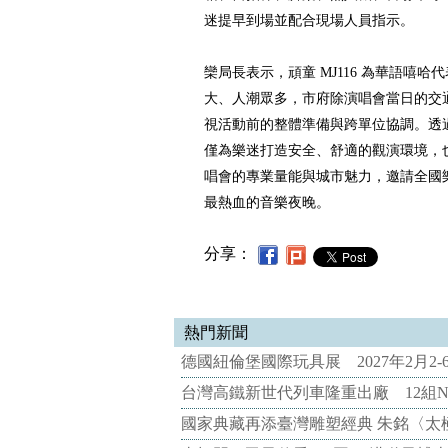
迷提早到場並配合現場人員指示。
欒局長表示，頑童 MJ116 為華語嘻
大、人潮眾多，市府除演唱會當日的交
視活動前的整體準備與跨單位協調。透
僅為樂迷打造安全、舒適的觀演環境，
唱會的專業量能與城市魅力，邀請全國
最熱血的音樂夜晚。
分享：
熱門新聞
德國紐倫堡國際玩具展 2027年2月2
台灣高鐵新世代列車隆重出廠 12組N
國家典藏再添臺灣雕塑經典 朱銘〈太