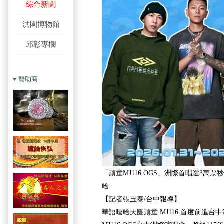
綜合新聞
洪園博物館
邱彰專欄
贊助商
「頑童MJ116 OGS」洲際首唱逾3萬
哈
【記者張玉泰/台中報導】
華語嘻哈天團頑童 MJ116 首度前進