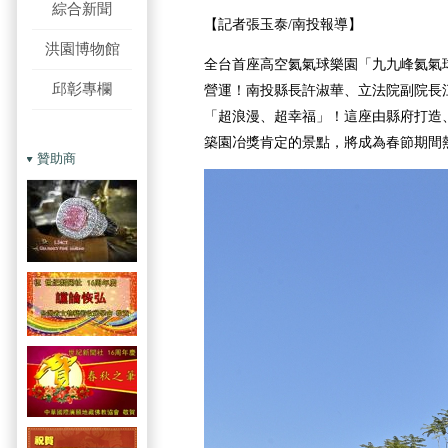
綜合新聞
【記者張玉泰/南投報導】
洪園博物館
全台首座高空氦氣球樂園「九九峰氦氣球
邱彰專欄
營運！南投縣長許淑華、立法院副院長
「超浪漫、超幸福」！這座由縣府打造
築園冶獎肯定的景點，將成為春節期間
贊助商