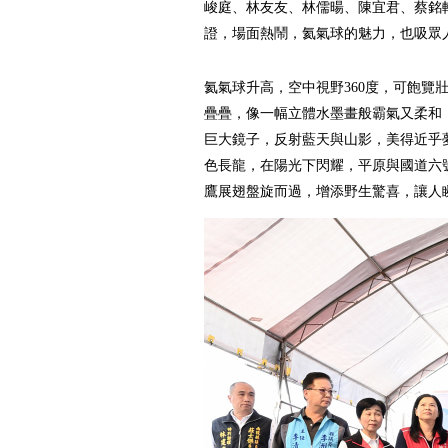
峻庭、林友友、林儒暘、陳宜君、蔡銘
證，場面熱鬧，氦氣球的魅力，也吸眾
氦氣球升高，空中視野360度，可飽覽
疊疊，像一幅立體水墨畫般霸氣又柔和
巨大鏡子，反射藍天與山影，美得近乎
色長龍，在陽光下閃耀，平原與國道六
鷹展翅盤旋而過，增添野生驚喜，讓人