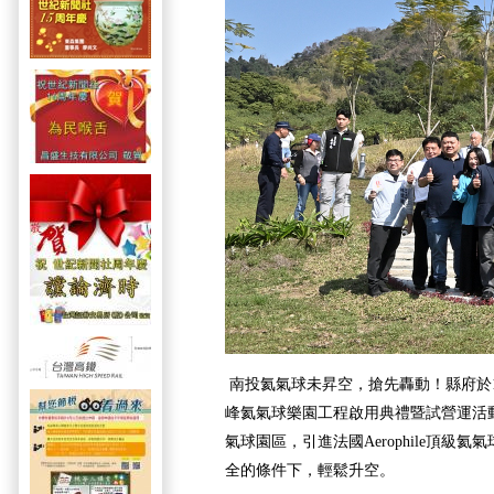
南投氦氣球未昇空，搶先轟動！縣府於
峰氦氣球樂園工程啟用典禮暨試營運活
氣球園區，引進法國Aerophile頂級
全的條件下，輕鬆升空。