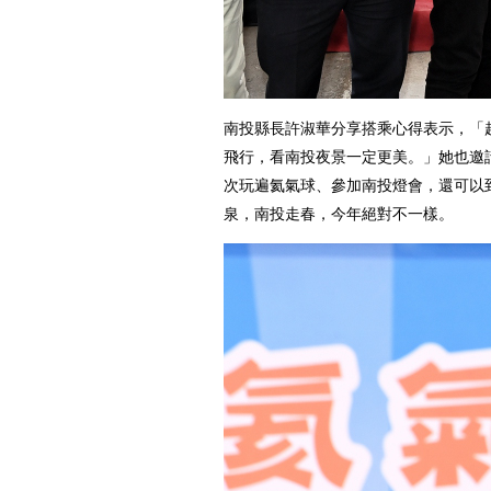
南投縣長許淑華分享搭乘心得表示，「
飛行，看南投夜景一定更美。」她也邀
次玩遍氦氣球、參加南投燈會，還可以到
泉，南投走春，今年絕對不一樣。