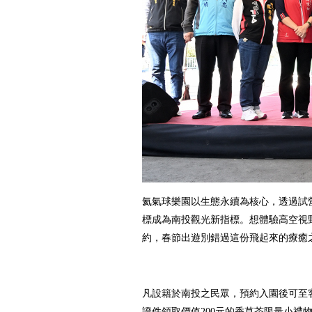
氦氣球樂
園以生態永續為核心，透過試
標成為南投觀光新指標。想體驗高空視
約，春節出遊別錯過這份飛起來的療
凡設籍於南投之民眾，預約入園後可至
證件領取價值200元的香草茶限量小禮