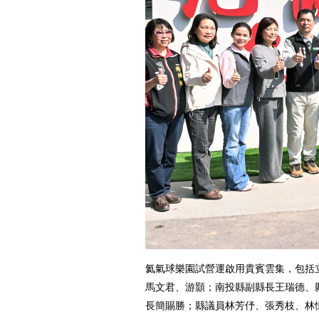
氦氣球樂園試營運啟用貴賓雲集，包括
馬文君、游顥；南投縣副縣長王瑞德、
長簡賜勝；縣議員林芳伃、張秀枝、林