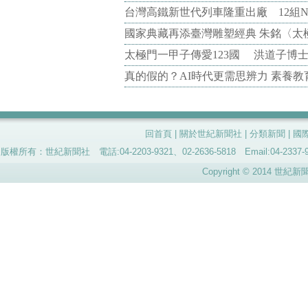
台灣高鐵新世代列車隆重出廠 12組N
國家典藏再添臺灣雕塑經典 朱銘〈太
太極門一甲子傳愛123國 洪道子博
真的假的？AI時代更需思辨力 素養
回首頁
|
關於世紀新聞社
|
分類新聞
|
國
版權所有：世紀新聞社 電話:04-2203-9321、02-2636-5818 Email:04-
Copyright © 2014 世紀新聞社