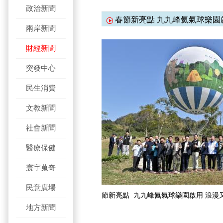
政治新聞
春節新亮點 九九峰氦氣球樂園
兩岸新聞
財經新聞
突發中心
民生消費
文教新聞
社會新聞
醫療保健
寰宇蒐奇
民意廣場
節新亮點 九九峰氦氣球樂園啟用 浪漫
地方新聞