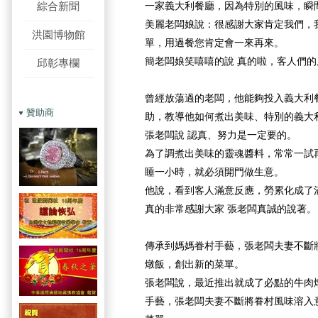
綜合新聞
一家義大利餐廳，因為特別的風味，瞬
美麗老闆娘說：很感謝大家肯定我們，
洪園博物館
單，用過餐您肯定會一來再來。
簡老闆娘笑嘻嘻的說 真的啦，客人們
邱彰專欄
曾經放蕩過的老闆，他能夠投入義大利
贊助商
助，教導他如何煮出美味、特別的義大
張老闆說 認真、努力是一定要的。
為了調煮出美味的靈魂醬料，常常一試
睡一小時，就必須開門做生意。
他說，看到客人滿意反應，勞累化成了
真的非常感謝大家 張老闆真誠的說著。
傳承到媽媽眷村手藝，張老闆夫妻不斷
燉飯，創出新的菜單。
張老闆說，最近推出就成了必點的牛肉
手藝，張老闆夫妻不斷將眷村風味溶入