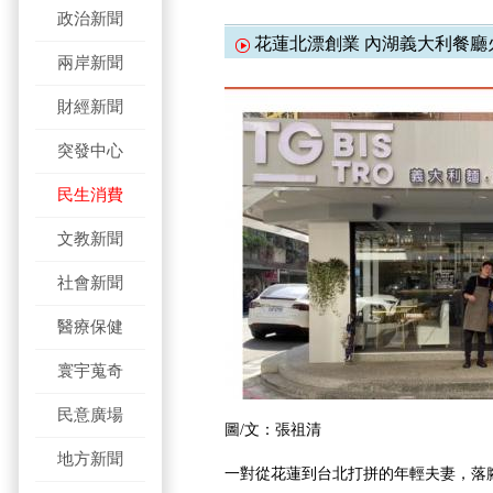
政治新聞
花蓮北漂創業 內湖義大利餐廳
兩岸新聞
財經新聞
突發中心
民生消費
文教新聞
社會新聞
醫療保健
寰宇蒐奇
民意廣場
圖/文：張祖清
地方新聞
一對從花蓮到台北打拼的年輕夫妻，落