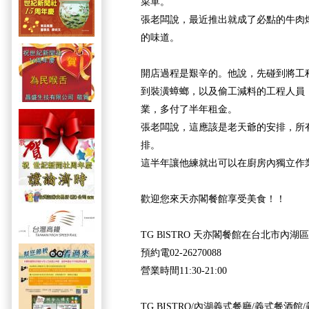
菜單。
張老闆說，最近推出就成了必點的牛肉
的味道。
開店過程是艱辛的。他說，先碰到將工
到裝潢蟑螂，以及偷工減料的工程人員
業，多付了半年租金。
張老闆說，這應該是老天爺的安排，所
排。
這半年讓他練就出可以在廚房內獨立作
歡迎您來天亦閣餐館享受美食！！
TG BlSTRO 天亦閣餐館在台北市內湖區
預約電02-26270088
營業時間11:30-21:00
TG BISTRO/內湖義式餐廳/義式餐酒館