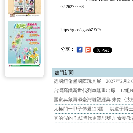
02 2627 0088
https://g.co/kgs/shZEtPr
分享：
熱門新聞
德國紐倫堡國際玩具展 2027年2月2
台灣高鐵新世代列車隆重出廠 12組N
國家典藏再添臺灣雕塑經典 朱銘〈太
太極門一甲子傳愛123國 洪道子博
真的假的？AI時代更需思辨力 素養