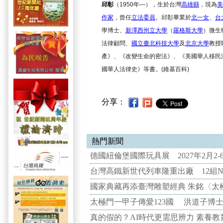
邱彰
（1950年
—
），生於台灣
高雄縣
，現為
美
作家
，曾任
立法委員
。邱彰畢業於
北一女
、
台
學博士、
新澤西州立大學
（
羅格斯大學
）微生
法律顧問、
國立臺北科技大學
及
北京大學
教授
產》、《改變生命的密法》、《美國華人移民
國華人法律史》等書。(維基百科)
分享：
熱門新聞
德國紐倫堡國際玩具展 2027年2月2
台灣高鐵新世代列車隆重出廠 12組N
國家典藏再添臺灣雕塑經典 朱銘〈太
太極門一甲子傳愛123國 洪道子博
真的假的？AI時代更需思辨力 素養