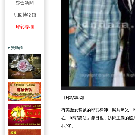
綜合新聞
洪園博物館
邱彰專欄
贊助商
《邱彰專欄》
有美魔女稱號的邱彰律師，照片曝光，邱
在「邱彰說法」節目裡，訪問王傑的照片
我的"。