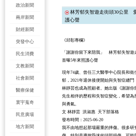
政治新聞
林芳郁失智遊走街頭30公里 
兩岸新聞
護心聲
財經新聞
《邱彰專欄》
突發中心
「謝謝你留下來陪我」 林芳郁失智遊走
民生消費
首曝5年來照護心聲
文教新聞
現年74歲、曾任三大醫學中心院長和衛
社會新聞
郁，2021年退休後便開始與失智症纏
林靜芸也成為照顧者。她出版《謝謝你
醫療保健
先生相伴的歷程和失智症變化，希望為
寰宇蒐奇
與勇氣。
文 林靜芸 洪淑惠 天下部落格
民意廣場
發布時間：2025-06-20
地方新聞
我不由地想起那場嚴重的摔傷。很多研
傷，特別是導致昏迷的頭部損傷，可能