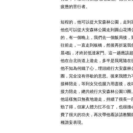
疲憊的苦行者。
短程的，他可以從大安森林公園，走到
他也可以從大安森林公園走到圓山花博
的，有一個晚上，我們去一個飯局後，
往前走，一直走到板橋，然後再折返我
晨4點，才終於抵達家門。這一趟應該超
他在台北街道上遊走，多半是我尾隨在
他不知為何鐵了心，埋頭繞行大安森林
圈，完全沒有停歇的意思。後來我體力
接棒陪走，等到女兒也腿力用盡後，改
接力陪走，總共繞行大安森林公園13圈
他這樣無日無夜地遊走，持續了很長一
勁了得，但家人體力扛不住了，也很擔
費了很大的功夫，再次帶他看診請教醫
種譫妄表現。