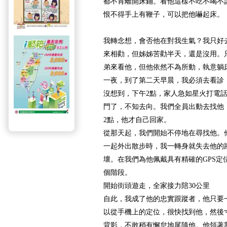
都不肯離開床鋪。看他這樣不吃不喝不
恨不得手上有鞭子，可以把他嚇起床。
我轉念想，會否他在對我生氣？我只好
來相勸，但姊姊苦勸半天，還是沒用。
弟來看他，但他依然不為所動，執意躺
一夜，到了第二天早晨，我必須去看診
沒想到，下午2點，家人急如星火打電
門了，不知去向。我們全員出動去找他
2點，他才自己回家。
從那天起，我們開始不停地在尋找他。
一起外出散步時，我一轉身就失去他的
壞。在我們為他佩戴具有精確的GPS定
個階段。
開始街頭遊走，全家接力陪30公里
自此，我成了他的忠實跟蹤者，他只要
以從手機上的定位，很快找到他，然後
背影，不敢稍有懈怠地尾隨他。他領著