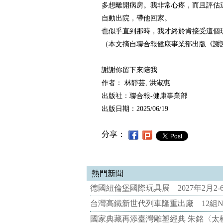
多想離開病房。我非常心疼，而且評估
自動出院，帶他回家。
也似乎直到那時，我才終於肯接受這個
（本文摘自聯合報健康事業部出版《謝
謝謝你留下來陪我
作者： 林靜芸, 洪淑惠
出版社：聯合報-健康事業部
出版日期：2025/06/19
分享：
熱門新聞
德國紐倫堡國際玩具展 2027年2月2
台灣高鐵新世代列車隆重出廠 12組N
國家典藏再添臺灣雕塑經典 朱銘〈太