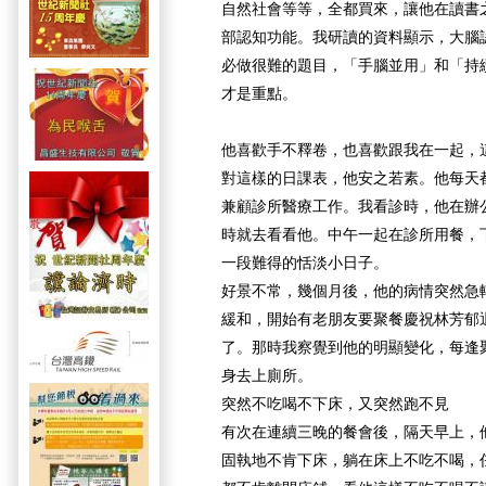
自然社會等等，全都買來，讓他在讀書
部認知功能。我研讀的資料顯示，大腦
必做很難的題目，「手腦並用」和「持
才是重點。
他喜歡手不釋卷，也喜歡跟我在一起，
對這樣的日課表，他安之若素。他每天
兼顧診所醫療工作。我看診時，他在辦
時就去看看他。中午一起在診所用餐，
一段難得的恬淡小日子。
好景不常，幾個月後，他的病情突然急
緩和，開始有老朋友要聚餐慶祝林芳郁
了。那時我察覺到他的明顯變化，每逢
身去上廁所。
突然不吃喝不下床，又突然跑不見
有次在連續三晚的餐會後，隔天早上，
固執地不肯下床，躺在床上不吃不喝，