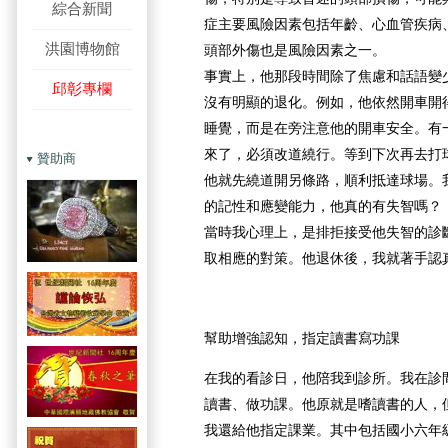
綜合新聞
症主要風險因素包括年齡、心血管疾病
洪園博物館
頭部外傷也是風險因素之一。
事實上，他那段時間除了焦慮和話語變
邱彰專欄
沒有明顯的退化。例如，他依然開車開
睡覺，而是在旁注意他的開車安全。有
來了，必須改道繞行。等到下次再去打
贊助商
他就先繞道開另條路，順利抵達球場。
的記性和應變能力，他真的有失智嗎？
當時我心理上，是排拒接受他失智的診
取相應的對策。他退休後，我就著手認
幫助增強認知，指定讀書寫功課
在我的看診日，他陪我到診所。我在診
讀書、做功課。他原就是嗜讀書的人，
我還給他指定課業。其中包括國小六年