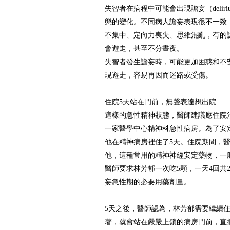
失智者在病程中可能會出現譫妄（delir
態的變化。不同病人譫妄表現很不一致
不集中、定向力喪失、思維混亂，有的
會遊走，甚至不分晝夜。
失智者發生譫妄時，可能更加困惑和不
現遊走，容易再因而迷路或受傷。
住院5天站在門前，無聲表達想出院
這樣的急性精神狀態，醫師建議應住院
一家醫學中心精神科急性病房。為了安
他在精神病房裡住了5天。住院期間，
他，這種常用的精神神經安定藥物，一
醫師要求林芳郁一次吃5顆，一天4回共
妄急性期的必要用藥劑量。
5天之後，醫師認為，林芳郁需要繼續住
著，就會站在嚴嚴上鎖的病房門前，直