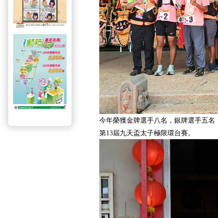
今年榮獲金牌選手八名，銀牌選手五名，
第13屆九天盃太子極限環台賽。