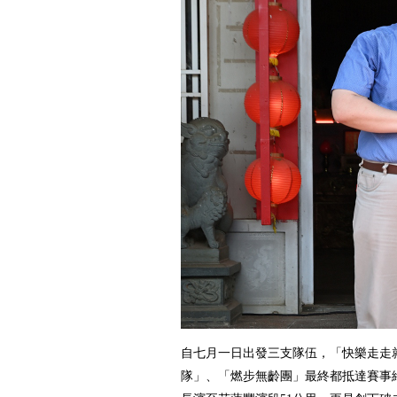
自七月一日出發三支隊伍，「快樂走走
隊」、「燃步無齡團」最終都抵達賽事