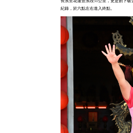
長濱至花蓮豐濱段51公里，更是創下破
紀錄，於六點左右進入終點。