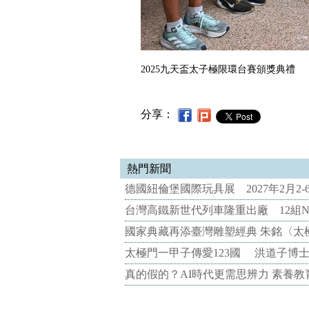
2025九天盃太子極限環台賽頒獎典禮
分享：
熱門新聞
德國紐倫堡國際玩具展 2027年2月2
台灣高鐵新世代列車隆重出廠 12組N
國家典藏再添臺灣雕塑經典 朱銘〈太
太極門一甲子傳愛123國 洪道子博
真的假的？AI時代更需思辨力 素養