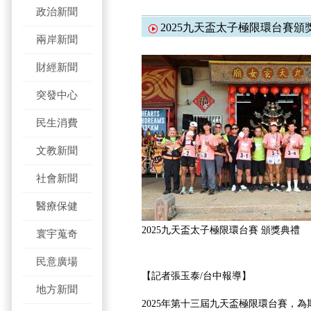
政治新聞
2025九天盃太子極限環台賽頒
兩岸新聞
財經新聞
突發中心
民生消費
文教新聞
社會新聞
醫療保健
2025九天盃太子極限環台賽 頒獎典禮
寰宇蒐奇
民意廣場
【記者張玉泰/台中報導】
地方新聞
2025年第十三屆九天盃極限環台賽，為期