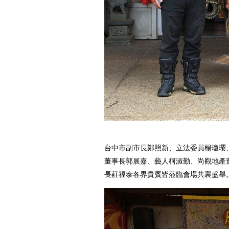
台中市副市長鄭照新、立法委員楊瓊瓔
董事長郭展嘉、藝人柯淑勤、尚觀地產
長莊福泰各界貴賓皆蒞臨會場共襄盛舉