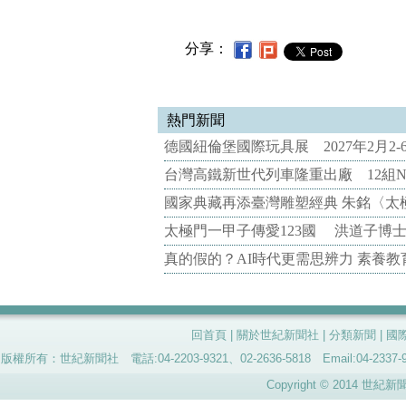
分享：
熱門新聞
德國紐倫堡國際玩具展 2027年2月2
台灣高鐵新世代列車隆重出廠 12組N
國家典藏再添臺灣雕塑經典 朱銘〈太
太極門一甲子傳愛123國 洪道子博
真的假的？AI時代更需思辨力 素養
回首頁
|
關於世紀新聞社
|
分類新聞
|
國
版權所有：世紀新聞社 電話:04-2203-9321、02-2636-5818 Email:04-
Copyright © 2014 世紀新聞社