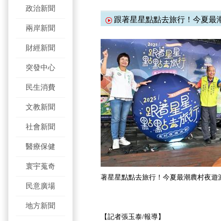
政治新聞
跟著星星點點去旅行！今夏最
兩岸新聞
財經新聞
突發中心
民生消費
文教新聞
社會新聞
醫療保健
寰宇蒐奇
著星星點點去旅行！今夏最潮農村夜遊
民意廣場
地方新聞
【記者張玉泰/報導】