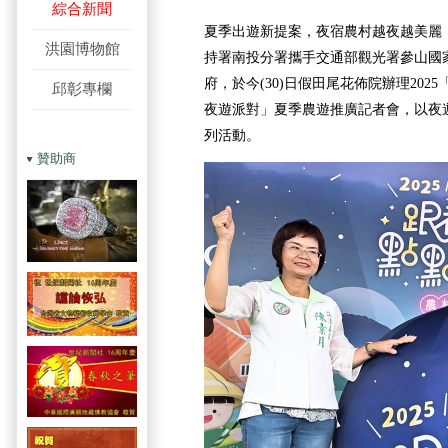
綜合新聞
夏季出遊新提案，夜宿農村越夜越美麗
洪園博物館
持署南投分署攜手交通部觀光署參山國
府，於今(30)日假田尾花佈院辦理202
邱彰專欄
夜遊派對」夏季農遊推廣記者會，以夜
列活動。
贊助商