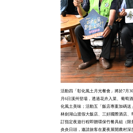
活動四「彰化風土月光餐會」將於7月30
月6日溪州登場，透過花卉入菜、葡萄
化風土美味；活動五「飯店專案加碼送
林劍湖山渡假大飯店、三好國際酒店、
訂指定夜遊行程即贈環保竹餐具組（限量
炎炎日頭，邀請旅客在夏夜展開農村深