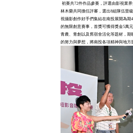
初賽共72件作品參賽，評選由影視業
林木榮共同擔任評審，選出8組隊伍晉
視攝影創作好手們集結在南投展開為期4
的無限創意賽事，首獎可獲得獎金5萬
青農、青創以及舊宿舍活化等題材，期
的努力與夢想，將南投各項精神與地方