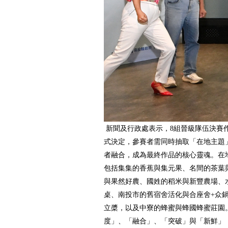
新聞及行政處表示，8組晉級隊伍決賽
式決定，參賽者需同時抽取「在地主題
者融合，成為最終作品的核心靈魂。在
包括集集的香蕉與集元果、名間的茶葉
與果然好農、國姓的稻米與新豐農場、
桌、南投市的舊宿舍活化與合座舍+众
立槳，以及中寮的蜂蜜與蜂國蜂蜜莊園
度」、「融合」、「突破」與「新鮮」