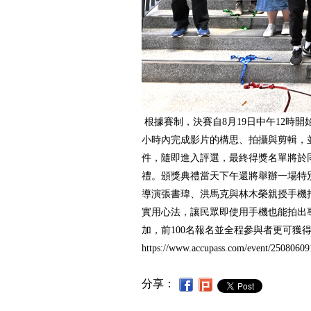
根據賽制，決賽自8月19日中午12時開
小時內完成影片的構思、拍攝與剪輯，並
件，隨即進入評選，最終得獎名單將於
禮。頒獎典禮當天下午還將舉辦一場特
導演張書瑋、洪馬克與林木榮親授手機
實用心法，讓民眾即使用手機也能拍出
加，前100名報名並全程參與者更可獲
https://www.accupass.com/event/2508060
分享：