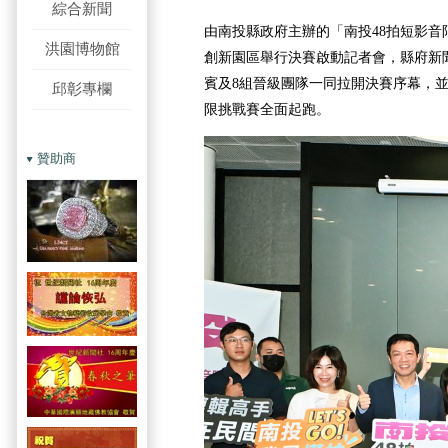
綜合新聞
由南投縣政府主辦的「南投48拍短影音
洪園博物館
創新園區舉行決賽啟動記者會，縣府新
賓及8組晉級團隊一同拉開決賽序幕，並
邱彰專欄
限挑戰賽全面起跑。
贊助商