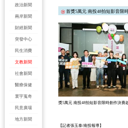
政治新聞
首獎5萬元 南投48拍短影音限
兩岸新聞
財經新聞
突發中心
民生消費
文教新聞
社會新聞
醫療保健
寰宇蒐奇
獎5萬元 南投48拍短影音限時創作決賽
民意廣場
地方新聞
【記者張玉泰/南投報導】