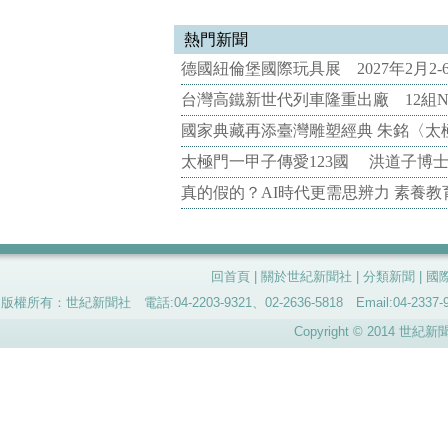
熱門新聞
德國紐倫堡國際玩具展 2027年2月2
台灣高鐵新世代列車隆重出廠 12組N
國家典藏再添臺灣雕塑經典 朱銘〈太
太極門一甲子傳愛123國 洪道子博
真的假的？AI時代更需思辨力 素養
回首頁
|
關於世紀新聞社
|
分類新聞
|
國
版權所有：世紀新聞社 電話:04-2203-9321、02-2636-5818 Email:04-
Copyright © 2014 世紀新聞社