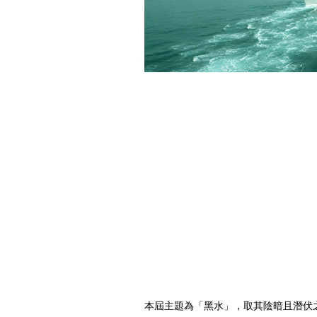
本屆主題為「黑水」，取其陰暗且潛伏