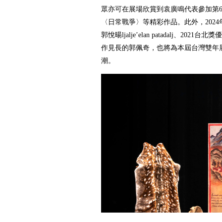
眾亦可在展場欣賞到袁廣鳴代表參加第6
〈日常戰爭〉等精彩作品。此外，202
郭悅暘ljalje’elan patadalj、20
作見長的郭佩奇，也將為本屆台灣雙年
潮。