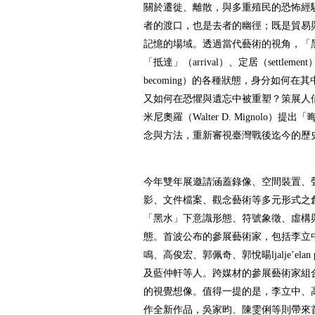
關於遷徙、離散，與多重殖民的恐怖經
者的渡口，也是去者的幽徑；既是貿易
記憶的場域。透過當代藝術的視角，「
「抵達」（arrival）、定居（settlement
becoming）的各種狀態，身分如何
又如何在恐懼與遺忘中被重塑？策展人
米尼奧羅（Walter D. Mignolo）提出「
念與方法，重新審視臺灣戰後迄今的歷
今年雙年展邀請涵蓋錄像、空間裝置、
影、文件檔案、觀念藝術等多元形式之
「黑水」下意識形態、符號象徵、虛構
態。首波公布的參展藝術家，包括李立
鳴、高俊宏、郭佩奇、郭悅暘ljalje’elan 
及藍仲軒等人。跨媒材的參展藝術家組
的視覺想像。值得一提的是，李立中、
作全新作品，吳家昀、陳雯俐等則帶來