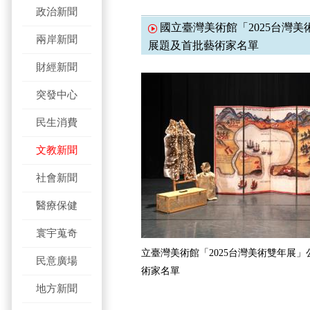
政治新聞
國立臺灣美術館「2025台灣
兩岸新聞
展題及首批藝術家名單
財經新聞
突發中心
民生消費
文教新聞
社會新聞
醫療保健
寰宇蒐奇
立臺灣美術館「2025台灣美術雙年展
民意廣場
術家名單
地方新聞