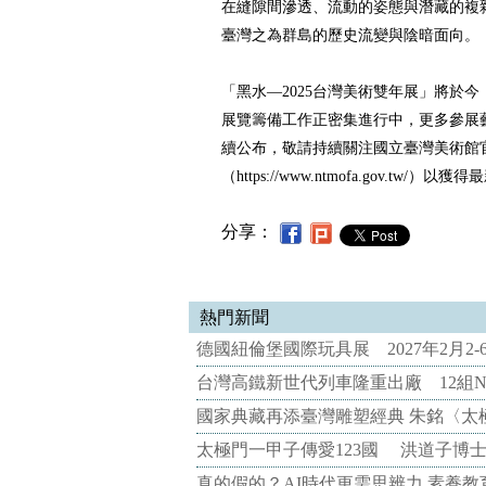
在縫隙間滲透、流動的姿態與潛藏的複
臺灣之為群島的歷史流變與陰暗面向。
「黑水―2025台灣美術雙年展」將於今（2
展覽籌備工作正密集進行中，更多參展
續公布，敬請持續關注國立臺灣美術館
（https://www.ntmofa.gov.tw/）以
分享：
熱門新聞
德國紐倫堡國際玩具展 2027年2月2
台灣高鐵新世代列車隆重出廠 12組N
國家典藏再添臺灣雕塑經典 朱銘〈太
太極門一甲子傳愛123國 洪道子博
真的假的？AI時代更需思辨力 素養