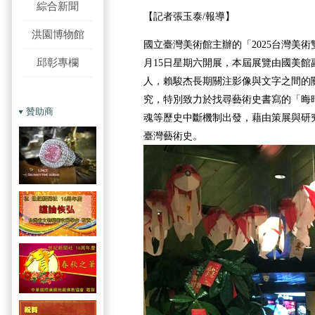
綜合新聞
【記者張玉泰/報導】
洪園博物館
國立臺灣美術館主辦的「2025台灣美術
邱彰專欄
月15日星期六開展，本屆展覽由國美館
人，賴駿杰長期關注影像與文字之間的
究，特別致力於找尋藝術史書寫的「晦
贊助商
魂等歷史中斷機制出發，藉由策展與研
臺灣藝術史。