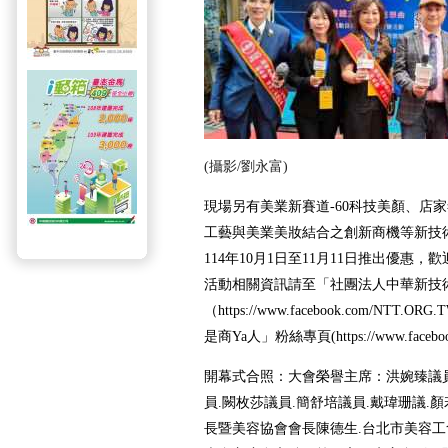
(攝影/劉永富)
現場另有美業新賽道-60科技美顏、店
工藝與美業美妝結合之創新商機等新技
114年10月1日至11月11日推出優惠
活動相關資訊請至「社團法人中華新技
（https://www.facebook.com/NT
是商Ya人」粉絲專頁(https://www.faceboo
開幕式合照：大會榮譽主席：洪婉臻議員
員.闕枚莎議員.簡舒培議員.戴瑋珊議.
長暨美容協會會長陳德生.台北市美容工