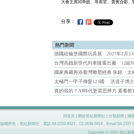
大會主席邱帝皓、等長官、貴賓合影、
分享：
熱門新聞
德國紐倫堡國際玩具展 2027年2月2
台灣高鐵新世代列車隆重出廠 12組N
國家典藏再添臺灣雕塑經典 朱銘〈太
太極門一甲子傳愛123國 洪道子博
真的假的？AI時代更需思辨力 素養
回首頁
|
關於世紀新聞社
|
分類新聞
|
國
版權所有：世紀新聞社 電話:04-2203-9321、02-2636-5818 Email:04-
Copyright © 2014 世紀新聞社