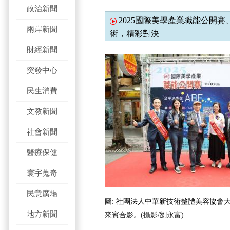
政治新聞
2025國際美學產業職能公開
兩岸新聞
術，精彩對決
財經新聞
突發中心
民生消費
文教新聞
社會新聞
醫療保健
寰宇蒐奇
民意廣場
圖:
社團法人中華新技術整體美容協會
地方新聞
來賓合影
。(攝影/劉永富)