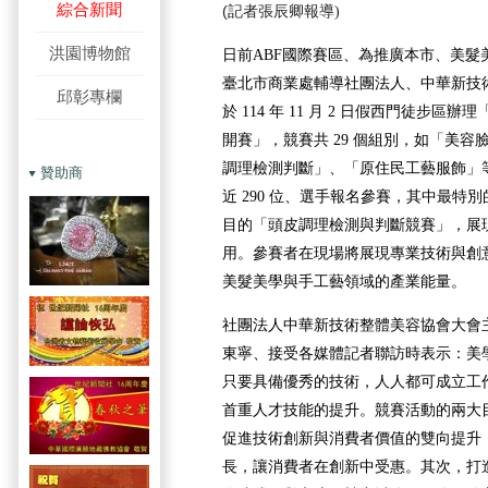
綜合新聞
(
記者張辰卿
報導
)
洪園博物館
日前ABF國際賽區、為推廣本市、美髮
臺北市商業處輔導社團法人、中華新技
邱彰專欄
於 114 年 11 月 2 日假西門徒步區辦
開賽」，競賽共 29 個組別，如「美
調理檢測判斷」、「原住民工藝服飾」
贊助商
近 290 位、選手報名參賽，其中最特
目的「頭皮調理檢測與判斷競賽」，展
用。參賽者在現場將展現專業技術與創
美髮美學與手工藝領域的產業能量。
社團法人中華新技術整體美容協會大會
東寧、接受各媒體記者聯訪時表示：美
只要具備優秀的技術，人人都可成立工
首重人才技能的提升。競賽活動的兩大
促進技術創新與消費者價值的雙向提升
長，讓消費者在創新中受惠。其次，打