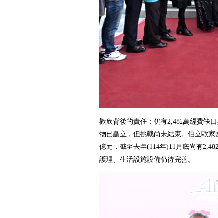
歡欣背後的責任：仍有2,482萬經費缺
物已矗立，但挑戰尚未結束。伯立歐家園
億元，截至去年(114年)11月底尚有2,
護理、生活設施設備仍待完善。