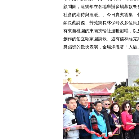
顧問團，這幾年在各地舉辦多場募款餐
社會的期待與溫暖。」今日貴賓雲集，
鎮長蔡詩傑、芳苑鄉長林保玲及多位民
有來自桃園的東陽扶輪社溫暖獻唱，以
創作的伯立歐家園詩歌。還有儒林薩克
舞蹈班的歡快表演，全場洋溢著「入厝