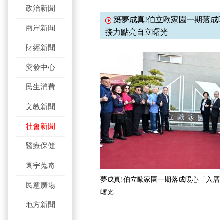
政治新聞
築夢成真!伯立歐家園一期落成
兩岸新聞
接力點亮自立曙光
財經新聞
突發中心
民生消費
文教新聞
社會新聞
醫療保健
寰宇蒐奇
夢成真!伯立歐家園一期落成暖心「入厝
民意廣場
曙光
地方新聞