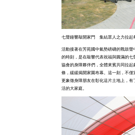
七聲鐘響敲開家門 集結眾人之力拉起
活動接著在芳苑國中氣勢磅礴的戰鼓聲
的時刻，是在敲響代表祝福與圓滿的七
協會的身障夥伴們，全體來賓共同拉起
條，緩緩揭開家園布幕。這一刻，不僅
更象徵身障朋友在彰化這片土地上，有
活的大家庭。