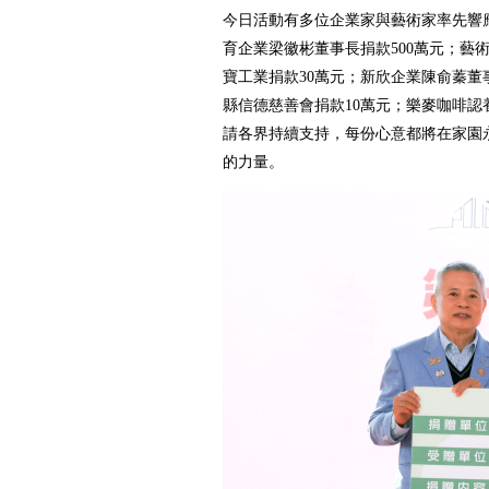
今日活動有多位企業家與藝術家率先響
育企業梁徽彬董事長捐款500萬元；藝術
寶工業捐款30萬元；新欣企業陳俞蓁董
縣信德慈善會捐款10萬元；樂麥咖啡認
請各界持續支持，每份心意都將在家園
的力量。