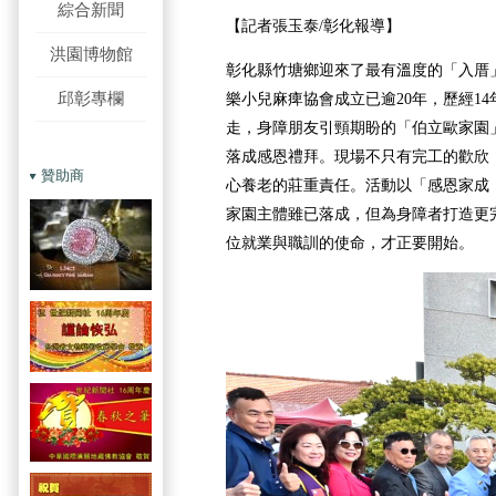
綜合新聞
【記者張玉泰/彰化報導】
洪園博物館
彰化縣竹塘鄉迎來了最有溫度的「入厝
邱彰專欄
樂小兒麻痺協會成立已逾20年，歷經1
走，身障朋友引頸期盼的「伯立歐家園
落成感恩禮拜。現場不只有完工的歡欣
贊助商
心養老的莊重責任。活動以「感恩家成
家園主體雖已落成，但為身障者打造更
位就業與職訓的使命，才正要開始。