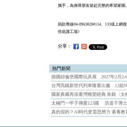
攜手，為身障朋友築起完整的希望家園
捐款專線04-8963820#114、133
倍庇護工場》
分享：
熱門新聞
德國紐倫堡國際玩具展 2027年2月2
台灣高鐵新世代列車隆重出廠 12組N
國家典藏再添臺灣雕塑經典 朱銘〈太
太極門一甲子傳愛123國 洪道子博
真的假的？AI時代更需思辨力 素養