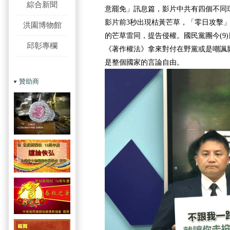
綜合新聞
意罷免」訊息篇，影片中共有四個不同
影片前3秒出現枯黃芒草，「零日攻擊
洪園博物館
的芒草雷同，提告侵權。國民黨團今(9
邱彰專欄
《著作權法》拿來對付在野黨或是嘲諷
是整個國家的言論自由。
贊助商