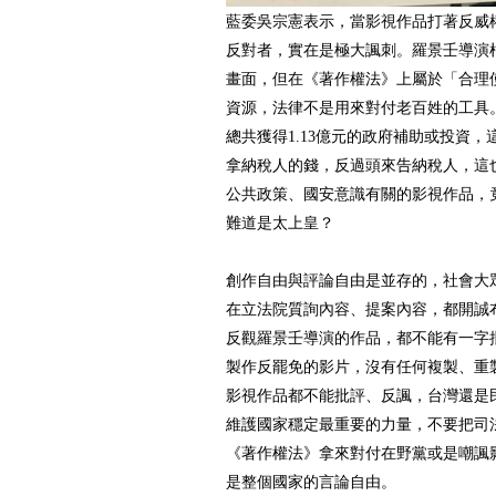
藍委吳宗憲表示，當影視作品打著反威
反對者，實在是極大諷刺。羅景壬導演
畫面，但在《著作權法》上屬於「合理
資源，法律不是用來對付老百姓的工具
總共獲得1.13億元的政府補助或投資
拿納稅人的錢，反過頭來告納稅人，這
公共政策、國安意識有關的影視作品，
難道是太上皇？
創作自由與評論自由是並存的，社會大
在立法院質詢內容、提案內容，都開誠
反觀羅景壬導演的作品，都不能有一字
製作反罷免的影片，沒有任何複製、重
影視作品都不能批評、反諷，台灣還是
維護國家穩定最重要的力量，不要把司
《著作權法》拿來對付在野黨或是嘲諷
是整個國家的言論自由。