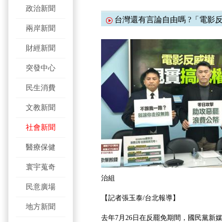
政治新聞
台灣還有言論自由嗎 ?「電影
兩岸新聞
財經新聞
突發中心
民生消費
文教新聞
社會新聞
醫療保健
寰宇蒐奇
治組
民意廣場
【記者張玉泰/台北報導】
地方新聞
去年7月26日在反罷免期間，國民黨新