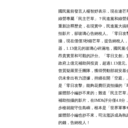
國民黨前發言人楊智妤表示，現在連芒
綠營專屬「民主芒草」？民進黨和綠營
重新詮釋歷史，在現實中，民進黨大搞
拍影片，卻玻璃心告納稅人。「零日攻擊
攝，現在僅僅3秒鐘芒草，提告納稅人
器，1.13億元的玻璃心碎滿地，國民
昂貴實景和可觀的評分。「零日文創」實
政府上億元補助與投資，超過1.13億
曾質疑羅景壬團隊，獲得勞動部就安基金2
仍未拿出有力證據，持續在開「空庭」
是「零日攻擊」能夠花費巨資拍攝的「
媒體部小編抄不來的；難道「民主芒草
補助拍攝的影片，在IMDb評分僅4.8
步槍就能守住島嶼，根本是「世界軍事
媒體部小編也抄不來，司法濫訴成為執
的錢，告納稅人！