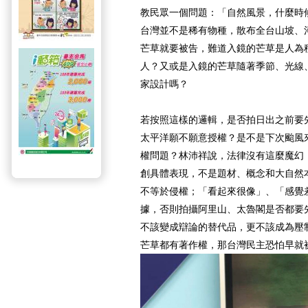
教民眾一個問題：「自然風景，什麼時
台灣並不是稀有物種，散布全台山坡、
芒草就要被告，難道入鏡的芒草是人為
人？又或是入鏡的芒草隨著季節、光線
家設計嗎？
若按照這樣的邏輯，是否拍日出之前要
太平洋願不願意授權？是不是下次颱風
權問題？林沛祥說，法律沒有這麼魔幻
創具體表現，不是題材、概念和大自然
不等於侵權；「看起來很像」、「感覺
據，否則拍攝阿里山、太魯閣是否都要
不該變成辯論的替代品，更不該成為壓
芒草都有著作權，那台灣民主恐怕早就