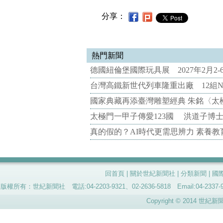
分享：
熱門新聞
德國紐倫堡國際玩具展 2027年2月2
台灣高鐵新世代列車隆重出廠 12組N
國家典藏再添臺灣雕塑經典 朱銘〈太
太極門一甲子傳愛123國 洪道子博
真的假的？AI時代更需思辨力 素養
回首頁
|
關於世紀新聞社
|
分類新聞
|
國
版權所有：世紀新聞社 電話:04-2203-9321、02-2636-5818 Email:04-
Copyright © 2014 世紀新聞社